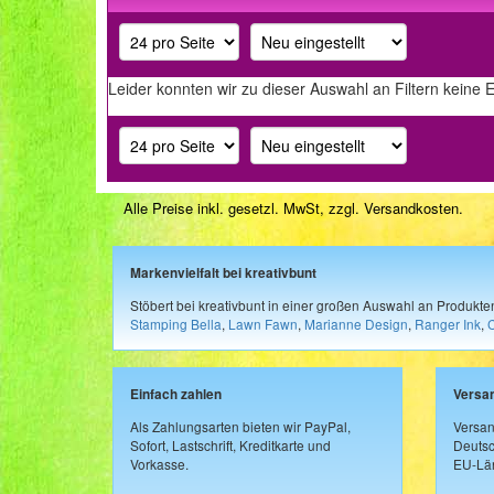
Leider konnten wir zu dieser Auswahl an Filtern keine 
Alle Preise inkl. gesetzl. MwSt, zzgl.
Versandkosten
.
Markenvielfalt bei kreativbunt
Stöbert bei kreativbunt in einer großen Auswahl an Produkt
Stamping Bella
,
Lawn Fawn
,
Marianne Design
,
Ranger Ink
,
Einfach zahlen
Versa
Als Zahlungsarten bieten wir PayPal,
Versan
Sofort, Lastschrift, Kreditkarte und
Deutsc
Vorkasse.
EU-Län