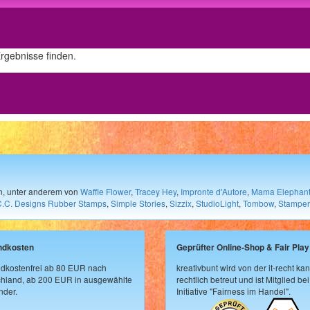
Ergebnisse finden.
en, unter anderem von
Waffle Flower
,
Tracey Hey
,
Impronte d'Autore
,
Mama Elephan
C.C. Designs Rubber Stamps
,
Simple Stories
,
Sizzix
,
StudioLight
,
Tombow
,
Stamper
ndkosten
Geprüfter Online-Shop & Fair Play
dkostenfrei ab 80 EUR nach
kreativbunt wird von der it-recht kan
hland, ab 200 EUR in ausgewählte
rechtlich betreut und ist Mitglied bei
der.
Initiative "Fairness im Handel".