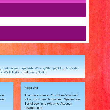
t
,
Spellbinders Paper Arts
,
Whimsy Stamps
,
AALL & Create
,
ia
,
We R Makers
und
Sunny Studio
.
Folge uns
zlei
Abonniere unseren YouTube-Kanal und
 der
folge uns in den Netzwerken. Spannende
Bastelideen und exklusive Aktionen
erwarten dich!