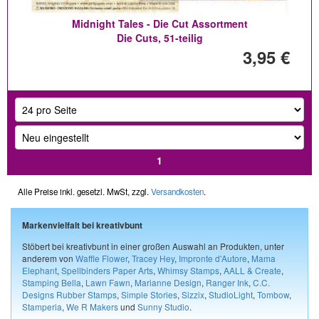
Midnight Tales - Die Cut Assortment
Die Cuts, 51-teilig
3,95 €
1
Alle Preise inkl. gesetzl. MwSt, zzgl.
Versandkosten
.
Markenvielfalt bei kreativbunt
Stöbert bei kreativbunt in einer großen Auswahl an Produkten, unter
anderem von
Waffle Flower
,
Tracey Hey
,
Impronte d'Autore
,
Mama
Elephant
,
Spellbinders Paper Arts
,
Whimsy Stamps
,
AALL & Create
,
Stamping Bella
,
Lawn Fawn
,
Marianne Design
,
Ranger Ink
,
C.C.
Designs Rubber Stamps
,
Simple Stories
,
Sizzix
,
StudioLight
,
Tombow
,
Stamperia
,
We R Makers
und
Sunny Studio
.