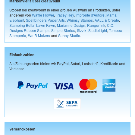
Markenvielfalt bei kreativbunt
Stöbert bei kreativbunt in einer großen Auswahl an Produkten, unter
anderem von
Waffle Flower
,
Tracey Hey
,
Impronte d'Autore
,
Mama
Elephant
,
Spellbinders Paper Arts
,
Whimsy Stamps
,
AALL & Create
,
Stamping Bella
,
Lawn Fawn
,
Marianne Design
,
Ranger Ink
,
C.C.
Designs Rubber Stamps
,
Simple Stories
,
Sizzix
,
StudioLight
,
Tombow
,
Stamperia
,
We R Makers
und
Sunny Studio
.
Einfach zahlen
Als Zahlungsarten bieten wir PayPal, Sofort, Lastschrift, Kreditkarte und
Vorkasse.
Versandkosten