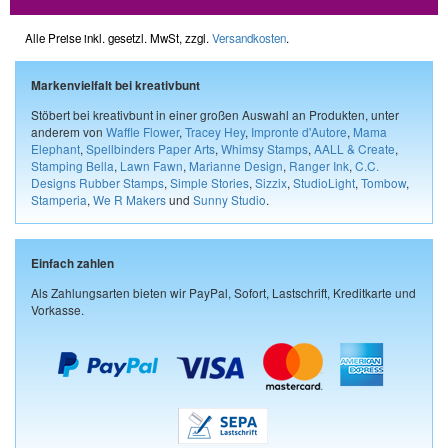
Alle Preise inkl. gesetzl. MwSt, zzgl.
Versandkosten
.
Markenvielfalt bei kreativbunt
Stöbert bei kreativbunt in einer großen Auswahl an Produkten, unter
anderem von
Waffle Flower
,
Tracey Hey
,
Impronte d'Autore
,
Mama
Elephant
,
Spellbinders Paper Arts
,
Whimsy Stamps
,
AALL & Create
,
Stamping Bella
,
Lawn Fawn
,
Marianne Design
,
Ranger Ink
,
C.C.
Designs Rubber Stamps
,
Simple Stories
,
Sizzix
,
StudioLight
,
Tombow
,
Stamperia
,
We R Makers
und
Sunny Studio
.
Einfach zahlen
Als Zahlungsarten bieten wir PayPal, Sofort, Lastschrift, Kreditkarte und
Vorkasse.