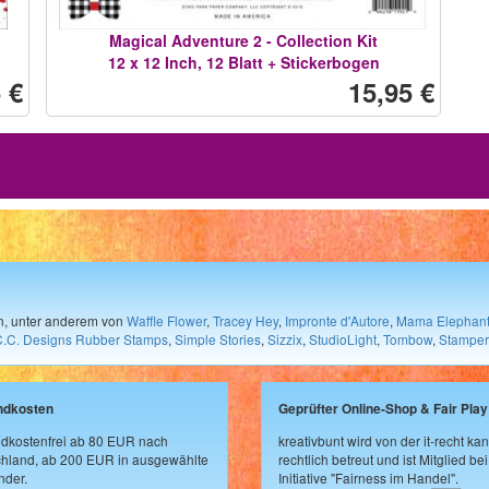
Magical Adventure 2 - Collection Kit
12 x 12 Inch, 12 Blatt + Stickerbogen
 €
15,95 €
en, unter anderem von
Waffle Flower
,
Tracey Hey
,
Impronte d'Autore
,
Mama Elephan
C.C. Designs Rubber Stamps
,
Simple Stories
,
Sizzix
,
StudioLight
,
Tombow
,
Stamper
ndkosten
Geprüfter Online-Shop & Fair Play
dkostenfrei ab 80 EUR nach
kreativbunt wird von der it-recht kan
hland, ab 200 EUR in ausgewählte
rechtlich betreut und ist Mitglied bei
der.
Initiative "Fairness im Handel".