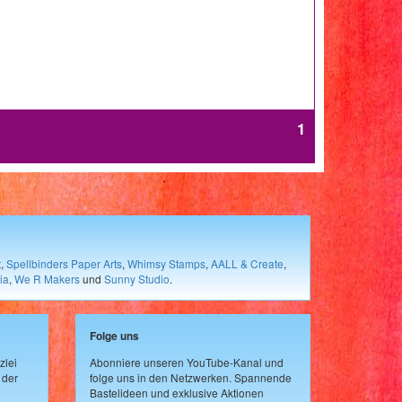
1
t
,
Spellbinders Paper Arts
,
Whimsy Stamps
,
AALL & Create
,
ia
,
We R Makers
und
Sunny Studio
.
Folge uns
zlei
Abonniere unseren YouTube-Kanal und
 der
folge uns in den Netzwerken. Spannende
Bastelideen und exklusive Aktionen