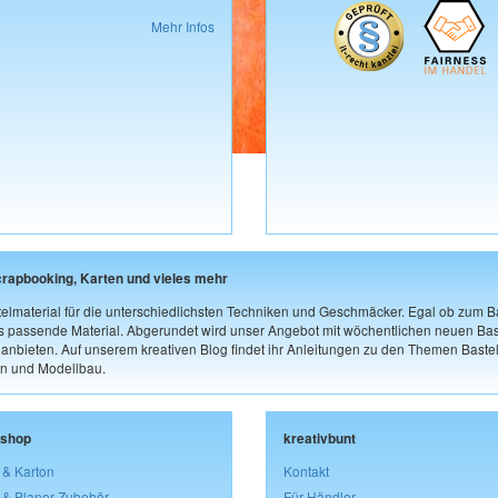
Mehr Infos
crapbooking, Karten und vieles mehr
elmaterial für die unterschiedlichsten Techniken und Geschmäcker. Egal ob zum Ba
as passende Material. Abgerundet wird unser Angebot mit wöchentlichen neuen Bast
nbieten. Auf unserem kreativen Blog findet ihr Anleitungen zu den Themen Bastel
n und Modellbau.
lshop
kreativbunt
 & Karton
Kontakt
 & Planer-Zubehör
Für Händler