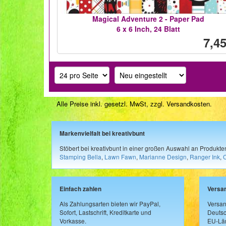
Magical Adventure 2 - Paper Pad
6 x 6 Inch, 24 Blatt
7,45
Alle Preise inkl. gesetzl. MwSt, zzgl.
Versandkosten
.
Markenvielfalt bei kreativbunt
Stöbert bei kreativbunt in einer großen Auswahl an Produkt
Stamping Bella
,
Lawn Fawn
,
Marianne Design
,
Ranger Ink
,
Einfach zahlen
Versa
Als Zahlungsarten bieten wir PayPal,
Versan
Sofort, Lastschrift, Kreditkarte und
Deutsc
Vorkasse.
EU-Län