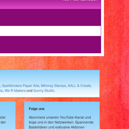
t
,
Spellbinders Paper Arts
,
Whimsy Stamps
,
AALL & Create
,
ia
,
We R Makers
und
Sunny Studio
.
Folge uns
zlei
Abonniere unseren YouTube-Kanal und
 der
folge uns in den Netzwerken. Spannende
Bastelideen und exklusive Aktionen