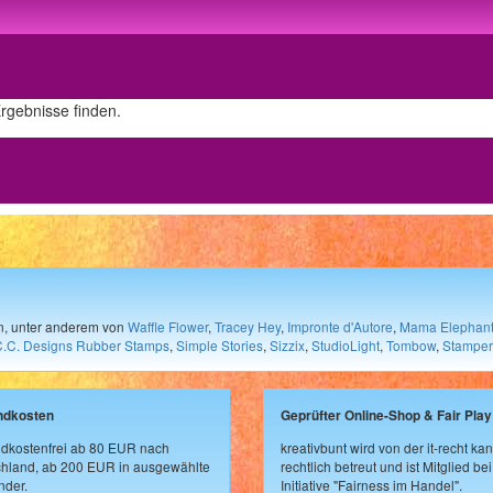
Ergebnisse finden.
en, unter anderem von
Waffle Flower
,
Tracey Hey
,
Impronte d'Autore
,
Mama Elephan
C.C. Designs Rubber Stamps
,
Simple Stories
,
Sizzix
,
StudioLight
,
Tombow
,
Stamper
ndkosten
Geprüfter Online-Shop & Fair Play
dkostenfrei ab 80 EUR nach
kreativbunt wird von der it-recht kan
hland, ab 200 EUR in ausgewählte
rechtlich betreut und ist Mitglied bei
der.
Initiative "Fairness im Handel".