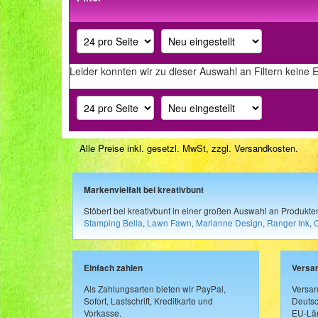
Leider konnten wir zu dieser Auswahl an Filtern keine 
Alle Preise inkl. gesetzl. MwSt, zzgl.
Versandkosten
.
Markenvielfalt bei kreativbunt
Stöbert bei kreativbunt in einer großen Auswahl an Produkt
Stamping Bella
,
Lawn Fawn
,
Marianne Design
,
Ranger Ink
,
Einfach zahlen
Versa
Als Zahlungsarten bieten wir PayPal,
Versan
Sofort, Lastschrift, Kreditkarte und
Deutsc
Vorkasse.
EU-Län