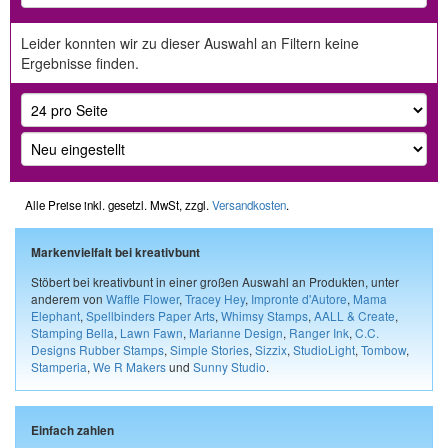
Leider konnten wir zu dieser Auswahl an Filtern keine
Ergebnisse finden.
Alle Preise inkl. gesetzl. MwSt, zzgl.
Versandkosten
.
Markenvielfalt bei kreativbunt
Stöbert bei kreativbunt in einer großen Auswahl an Produkten, unter
anderem von
Waffle Flower
,
Tracey Hey
,
Impronte d'Autore
,
Mama
Elephant
,
Spellbinders Paper Arts
,
Whimsy Stamps
,
AALL & Create
,
Stamping Bella
,
Lawn Fawn
,
Marianne Design
,
Ranger Ink
,
C.C.
Designs Rubber Stamps
,
Simple Stories
,
Sizzix
,
StudioLight
,
Tombow
,
Stamperia
,
We R Makers
und
Sunny Studio
.
Einfach zahlen