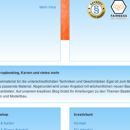
Mehr Infos
crapbooking, Karten und vieles mehr
elmaterial für die unterschiedlichsten Techniken und Geschmäcker. Egal ob zum Ba
as passende Material. Abgerundet wird unser Angebot mit wöchentlichen neuen Bast
nbieten. Auf unserem kreativen Blog findet ihr Anleitungen zu den Themen Bastel
n und Modellbau.
lshop
kreativbunt
 & Karton
Kontakt
 & Planer-Zubehör
Für Händler