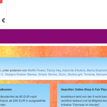
 €
en, unter anderem von
Waffle Flower
,
Tracey Hey
,
Impronte d'Autore
,
Mama Elephan
C.C. Designs Rubber Stamps
,
Simple Stories
,
Sizzix
,
StudioLight
,
Tombow
,
Stamper
ndkosten
Geprüfter Online-Shop & Fair Play
dkostenfrei ab 80 EUR nach
kreativbunt wird von der it-recht kan
hland, ab 200 EUR in ausgewählte
rechtlich betreut und ist Mitglied bei
der.
Initiative "Fairness im Handel".