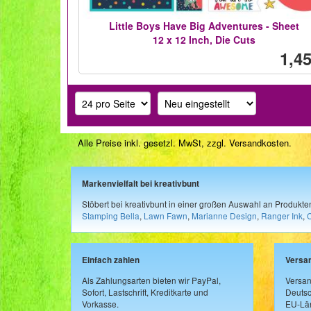
Little Boys Have Big Adventures - Sheet
12 x 12 Inch, Die Cuts
1,45
Alle Preise inkl. gesetzl. MwSt, zzgl.
Versandkosten
.
Markenvielfalt bei kreativbunt
Stöbert bei kreativbunt in einer großen Auswahl an Produkt
Stamping Bella
,
Lawn Fawn
,
Marianne Design
,
Ranger Ink
,
Einfach zahlen
Versa
Als Zahlungsarten bieten wir PayPal,
Versan
Sofort, Lastschrift, Kreditkarte und
Deutsc
Vorkasse.
EU-Län