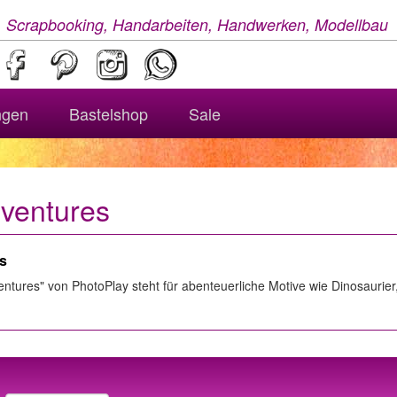
, Scrapbooking, Handarbeiten, Handwerken, Modellbau
ngen
Bastelshop
Sale
dventures
es
entures" von PhotoPlay steht für abenteuerliche Motive wie Dinosaurier