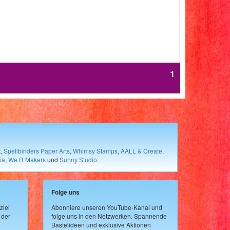
1
t
,
Spellbinders Paper Arts
,
Whimsy Stamps
,
AALL & Create
,
ia
,
We R Makers
und
Sunny Studio
.
Folge uns
zlei
Abonniere unseren YouTube-Kanal und
 der
folge uns in den Netzwerken. Spannende
Bastelideen und exklusive Aktionen