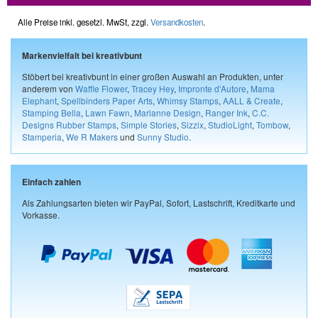
Alle Preise inkl. gesetzl. MwSt, zzgl.
Versandkosten
.
Markenvielfalt bei kreativbunt
Stöbert bei kreativbunt in einer großen Auswahl an Produkten, unter
anderem von
Waffle Flower
,
Tracey Hey
,
Impronte d'Autore
,
Mama
Elephant
,
Spellbinders Paper Arts
,
Whimsy Stamps
,
AALL & Create
,
Stamping Bella
,
Lawn Fawn
,
Marianne Design
,
Ranger Ink
,
C.C.
Designs Rubber Stamps
,
Simple Stories
,
Sizzix
,
StudioLight
,
Tombow
,
Stamperia
,
We R Makers
und
Sunny Studio
.
Einfach zahlen
Als Zahlungsarten bieten wir PayPal, Sofort, Lastschrift, Kreditkarte und
Vorkasse.