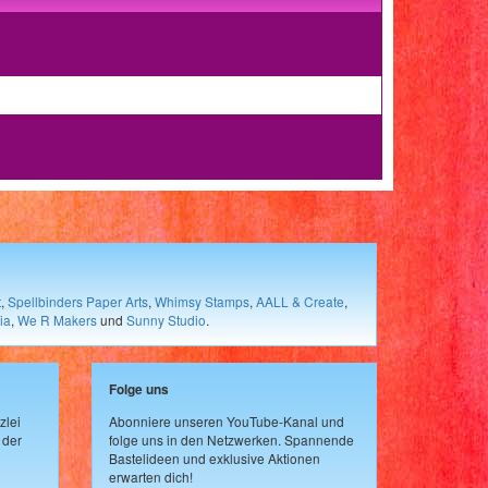
t
,
Spellbinders Paper Arts
,
Whimsy Stamps
,
AALL & Create
,
ia
,
We R Makers
und
Sunny Studio
.
Folge uns
zlei
Abonniere unseren YouTube-Kanal und
 der
folge uns in den Netzwerken. Spannende
Bastelideen und exklusive Aktionen
erwarten dich!