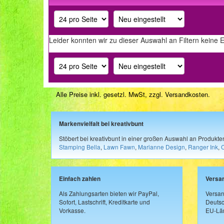
Leider konnten wir zu dieser Auswahl an Filtern keine 
Alle Preise inkl. gesetzl. MwSt, zzgl.
Versandkosten
.
Markenvielfalt bei kreativbunt
Stöbert bei kreativbunt in einer großen Auswahl an Produkt
Stamping Bella
,
Lawn Fawn
,
Marianne Design
,
Ranger Ink
,
Einfach zahlen
Versa
Als Zahlungsarten bieten wir PayPal,
Versan
Sofort, Lastschrift, Kreditkarte und
Deutsc
Vorkasse.
EU-Län