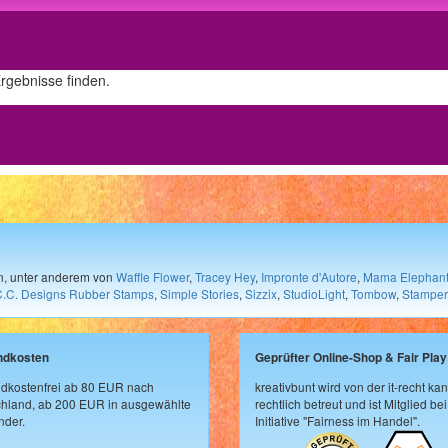
Ergebnisse finden.
en, unter anderem von
Waffle Flower
,
Tracey Hey
,
Impronte d'Autore
,
Mama Elephan
C.C. Designs Rubber Stamps
,
Simple Stories
,
Sizzix
,
StudioLight
,
Tombow
,
Stamper
ndkosten
Geprüfter Online-Shop & Fair Play
dkostenfrei ab 80 EUR nach
kreativbunt wird von der it-recht kan
hland, ab 200 EUR in ausgewählte
rechtlich betreut und ist Mitglied bei
der.
Initiative "Fairness im Handel".