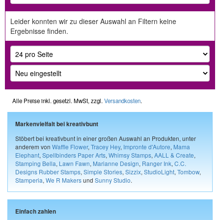
Leider konnten wir zu dieser Auswahl an Filtern keine
Ergebnisse finden.
Alle Preise inkl. gesetzl. MwSt, zzgl.
Versandkosten
.
Markenvielfalt bei kreativbunt
Stöbert bei kreativbunt in einer großen Auswahl an Produkten, unter
anderem von
Waffle Flower
,
Tracey Hey
,
Impronte d'Autore
,
Mama
Elephant
,
Spellbinders Paper Arts
,
Whimsy Stamps
,
AALL & Create
,
Stamping Bella
,
Lawn Fawn
,
Marianne Design
,
Ranger Ink
,
C.C.
Designs Rubber Stamps
,
Simple Stories
,
Sizzix
,
StudioLight
,
Tombow
,
Stamperia
,
We R Makers
und
Sunny Studio
.
Einfach zahlen