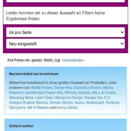
Leider konnten wir zu dieser Auswahl an Filtern keine
Ergebnisse finden.
Alle Preise inkl. gesetzl. MwSt, zzgl.
Versandkosten
.
Markenvielfalt bei kreativbunt
Stöbert bei kreativbunt in einer großen Auswahl an Produkten, unter
anderem von
Waffle Flower
,
Tracey Hey
,
Impronte d'Autore
,
Mama
Elephant
,
Spellbinders Paper Arts
,
Whimsy Stamps
,
AALL & Create
,
Stamping Bella
,
Lawn Fawn
,
Marianne Design
,
Ranger Ink
,
C.C.
Designs Rubber Stamps
,
Simple Stories
,
Sizzix
,
StudioLight
,
Tombow
,
Stamperia
,
We R Makers
und
Sunny Studio
.
Einfach zahlen