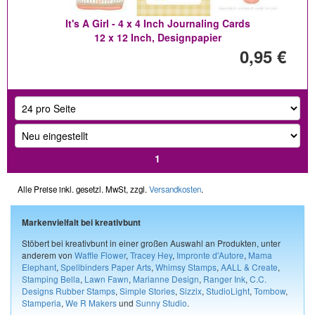
It's A Girl - 4 x 4 Inch Journaling Cards
12 x 12 Inch, Designpapier
0,95 €
1
Alle Preise inkl. gesetzl. MwSt, zzgl.
Versandkosten
.
Markenvielfalt bei kreativbunt
Stöbert bei kreativbunt in einer großen Auswahl an Produkten, unter
anderem von
Waffle Flower
,
Tracey Hey
,
Impronte d'Autore
,
Mama
Elephant
,
Spellbinders Paper Arts
,
Whimsy Stamps
,
AALL & Create
,
Stamping Bella
,
Lawn Fawn
,
Marianne Design
,
Ranger Ink
,
C.C.
Designs Rubber Stamps
,
Simple Stories
,
Sizzix
,
StudioLight
,
Tombow
,
Stamperia
,
We R Makers
und
Sunny Studio
.