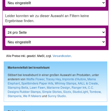
Leider konnten wir zu dieser Auswahl an Filtern keine
Ergebnisse finden.
Alle Preise inkl. gesetzl. MwSt, zzgl.
Versandkosten
.
Markenvielfalt bei kreativbunt
Stöbert bei kreativbunt in einer großen Auswahl an Produkten, unter
anderem von
Waffle Flower
,
Tracey Hey
,
Impronte d'Autore
,
Mama
Elephant
,
Spellbinders Paper Arts
,
Whimsy Stamps
,
AALL & Create
,
Stamping Bella
,
Lawn Fawn
,
Marianne Design
,
Ranger Ink
,
C.C.
Designs Rubber Stamps
,
Simple Stories
,
Sizzix
,
StudioLight
,
Tombow
,
Stamperia
,
We R Makers
und
Sunny Studio
.