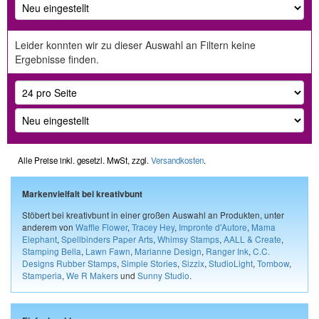
Leider konnten wir zu dieser Auswahl an Filtern keine
Ergebnisse finden.
Alle Preise inkl. gesetzl. MwSt, zzgl.
Versandkosten
.
Markenvielfalt bei kreativbunt
Stöbert bei kreativbunt in einer großen Auswahl an Produkten, unter
anderem von
Waffle Flower
,
Tracey Hey
,
Impronte d'Autore
,
Mama
Elephant
,
Spellbinders Paper Arts
,
Whimsy Stamps
,
AALL & Create
,
Stamping Bella
,
Lawn Fawn
,
Marianne Design
,
Ranger Ink
,
C.C.
Designs Rubber Stamps
,
Simple Stories
,
Sizzix
,
StudioLight
,
Tombow
,
Stamperia
,
We R Makers
und
Sunny Studio
.