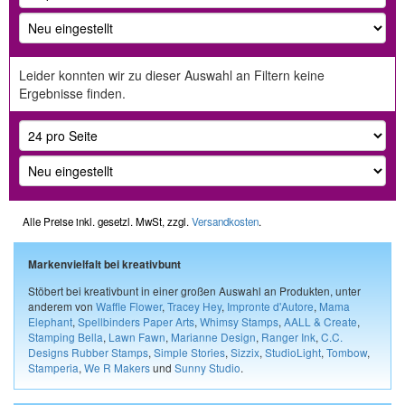
Leider konnten wir zu dieser Auswahl an Filtern keine
Ergebnisse finden.
Alle Preise inkl. gesetzl. MwSt, zzgl.
Versandkosten
.
Markenvielfalt bei kreativbunt
Stöbert bei kreativbunt in einer großen Auswahl an Produkten, unter
anderem von
Waffle Flower
,
Tracey Hey
,
Impronte d'Autore
,
Mama
Elephant
,
Spellbinders Paper Arts
,
Whimsy Stamps
,
AALL & Create
,
Stamping Bella
,
Lawn Fawn
,
Marianne Design
,
Ranger Ink
,
C.C.
Designs Rubber Stamps
,
Simple Stories
,
Sizzix
,
StudioLight
,
Tombow
,
Stamperia
,
We R Makers
und
Sunny Studio
.