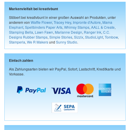
Markenvielfalt bei kreativbunt
Stöbert bei kreativbunt in einer großen Auswahl an Produkten, unter
anderem von
Waffle Flower
,
Tracey Hey
,
Impronte d'Autore
,
Mama
Elephant
,
Spellbinders Paper Arts
,
Whimsy Stamps
,
AALL & Create
,
Stamping Bella
,
Lawn Fawn
,
Marianne Design
,
Ranger Ink
,
C.C.
Designs Rubber Stamps
,
Simple Stories
,
Sizzix
,
StudioLight
,
Tombow
,
Stamperia
,
We R Makers
und
Sunny Studio
.
Einfach zahlen
Als Zahlungsarten bieten wir PayPal, Sofort, Lastschrift, Kreditkarte und
Vorkasse.