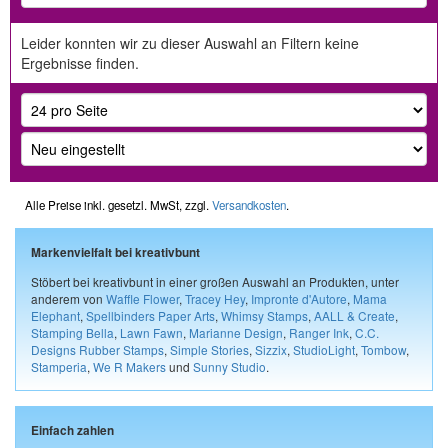
Leider konnten wir zu dieser Auswahl an Filtern keine
Ergebnisse finden.
Alle Preise inkl. gesetzl. MwSt, zzgl.
Versandkosten
.
Markenvielfalt bei kreativbunt
Stöbert bei kreativbunt in einer großen Auswahl an Produkten, unter
anderem von
Waffle Flower
,
Tracey Hey
,
Impronte d'Autore
,
Mama
Elephant
,
Spellbinders Paper Arts
,
Whimsy Stamps
,
AALL & Create
,
Stamping Bella
,
Lawn Fawn
,
Marianne Design
,
Ranger Ink
,
C.C.
Designs Rubber Stamps
,
Simple Stories
,
Sizzix
,
StudioLight
,
Tombow
,
Stamperia
,
We R Makers
und
Sunny Studio
.
Einfach zahlen