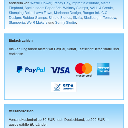
anderem von
Waffle Flower
,
Tracey Hey
,
Impronte d'Autore
,
Mama
Elephant
,
Spellbinders Paper Arts
,
Whimsy Stamps
,
AALL & Create
,
Stamping Bella
,
Lawn Fawn
,
Marianne Design
,
Ranger Ink
,
C.C.
Designs Rubber Stamps
,
Simple Stories
,
Sizzix
,
StudioLight
,
Tombow
,
Stamperia
,
We R Makers
und
Sunny Studio
.
Einfach zahlen
Als Zahlungsarten bieten wir PayPal, Sofort, Lastschrift, Kreditkarte und
Vorkasse.
Versandkosten
Versandkostenfrei ab 80 EUR nach Deutschland, ab 200 EUR in
ausgewählte EU-Länder.