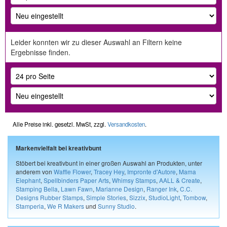
Leider konnten wir zu dieser Auswahl an Filtern keine
Ergebnisse finden.
Alle Preise inkl. gesetzl. MwSt, zzgl.
Versandkosten
.
Markenvielfalt bei kreativbunt
Stöbert bei kreativbunt in einer großen Auswahl an Produkten, unter
anderem von
Waffle Flower
,
Tracey Hey
,
Impronte d'Autore
,
Mama
Elephant
,
Spellbinders Paper Arts
,
Whimsy Stamps
,
AALL & Create
,
Stamping Bella
,
Lawn Fawn
,
Marianne Design
,
Ranger Ink
,
C.C.
Designs Rubber Stamps
,
Simple Stories
,
Sizzix
,
StudioLight
,
Tombow
,
Stamperia
,
We R Makers
und
Sunny Studio
.