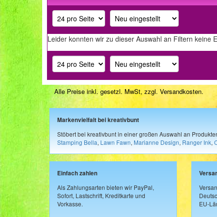
Leider konnten wir zu dieser Auswahl an Filtern keine 
Alle Preise inkl. gesetzl. MwSt, zzgl.
Versandkosten
.
Markenvielfalt bei kreativbunt
Stöbert bei kreativbunt in einer großen Auswahl an Produkt
Stamping Bella
,
Lawn Fawn
,
Marianne Design
,
Ranger Ink
,
Einfach zahlen
Versa
Als Zahlungsarten bieten wir PayPal,
Versan
Sofort, Lastschrift, Kreditkarte und
Deutsc
Vorkasse.
EU-Län