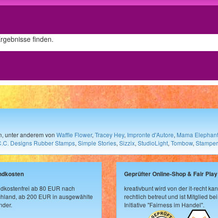
Ergebnisse finden.
en, unter anderem von
Waffle Flower
,
Tracey Hey
,
Impronte d'Autore
,
Mama Elephan
C.C. Designs Rubber Stamps
,
Simple Stories
,
Sizzix
,
StudioLight
,
Tombow
,
Stamper
ndkosten
Geprüfter Online-Shop & Fair Play
dkostenfrei ab 80 EUR nach
kreativbunt wird von der it-recht kan
hland, ab 200 EUR in ausgewählte
rechtlich betreut und ist Mitglied bei
der.
Initiative "Fairness im Handel".