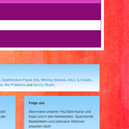
t
,
Spellbinders Paper Arts
,
Whimsy Stamps
,
AALL & Create
,
ia
,
We R Makers
und
Sunny Studio
.
Folge uns
zlei
Abonniere unseren YouTube-Kanal und
 der
folge uns in den Netzwerken. Spannende
Bastelideen und exklusive Aktionen
erwarten dich!