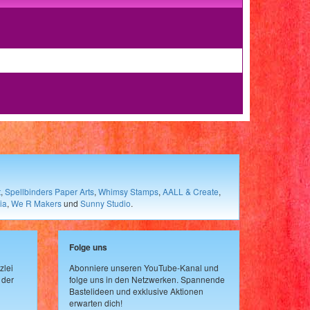
t
,
Spellbinders Paper Arts
,
Whimsy Stamps
,
AALL & Create
,
ia
,
We R Makers
und
Sunny Studio
.
Folge uns
zlei
Abonniere unseren YouTube-Kanal und
 der
folge uns in den Netzwerken. Spannende
Bastelideen und exklusive Aktionen
erwarten dich!