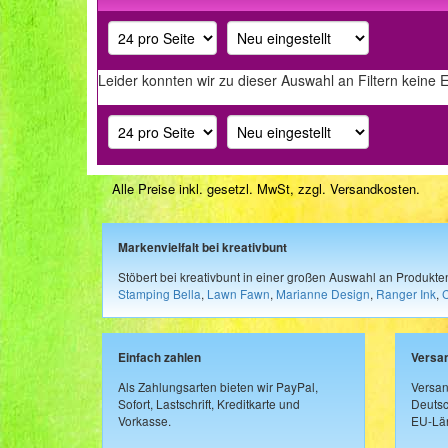
Leider konnten wir zu dieser Auswahl an Filtern keine 
Alle Preise inkl. gesetzl. MwSt, zzgl.
Versandkosten
.
Markenvielfalt bei kreativbunt
Stöbert bei kreativbunt in einer großen Auswahl an Produkt
Stamping Bella
,
Lawn Fawn
,
Marianne Design
,
Ranger Ink
,
Einfach zahlen
Versa
Als Zahlungsarten bieten wir PayPal,
Versan
Sofort, Lastschrift, Kreditkarte und
Deutsc
Vorkasse.
EU-Län