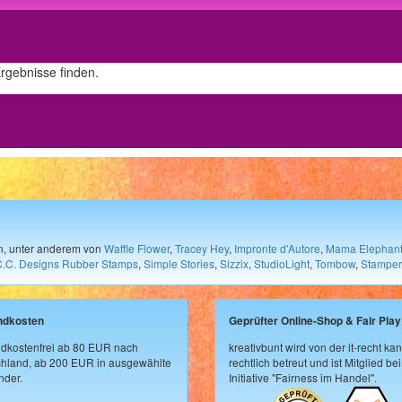
Ergebnisse finden.
en, unter anderem von
Waffle Flower
,
Tracey Hey
,
Impronte d'Autore
,
Mama Elephan
C.C. Designs Rubber Stamps
,
Simple Stories
,
Sizzix
,
StudioLight
,
Tombow
,
Stamper
ndkosten
Geprüfter Online-Shop & Fair Play
dkostenfrei ab 80 EUR nach
kreativbunt wird von der it-recht kan
hland, ab 200 EUR in ausgewählte
rechtlich betreut und ist Mitglied bei
der.
Initiative "Fairness im Handel".