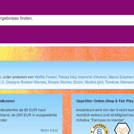
Ergebnisse finden.
en, unter anderem von
Waffle Flower
,
Tracey Hey
,
Impronte d'Autore
,
Mama Elephan
C.C. Designs Rubber Stamps
,
Simple Stories
,
Sizzix
,
StudioLight
,
Tombow
,
Stamper
ndkosten
Geprüfter Online-Shop & Fair Play
dkostenfrei ab 80 EUR nach
kreativbunt wird von der it-recht kan
hland, ab 200 EUR in ausgewählte
rechtlich betreut und ist Mitglied bei
der.
Initiative "Fairness im Handel".
Mehr Infos