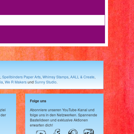
t
,
Spellbinders Paper Arts
,
Whimsy Stamps
,
AALL & Create
,
ia
,
We R Makers
und
Sunny Studio
.
Folge uns
zlei
Abonniere unseren YouTube-Kanal und
 der
folge uns in den Netzwerken. Spannende
Bastelideen und exklusive Aktionen
erwarten dich!