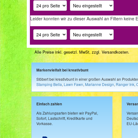
Leider konnten wir zu dieser Auswahl an Filtern keine 
Alle Preise inkl. gesetzl. MwSt, zzgl.
Versandkosten
.
Markenvielfalt bei kreativbunt
Stöbert bei kreativbunt in einer großen Auswahl an Produkt
Stamping Bella
,
Lawn Fawn
,
Marianne Design
,
Ranger Ink
,
Einfach zahlen
Versa
Als Zahlungsarten bieten wir PayPal,
Versan
Sofort, Lastschrift, Kreditkarte und
Deutsc
Vorkasse.
EU-Län