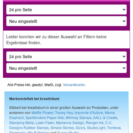
Leider konnten wir zu dieser Auswahl an Filtern keine
Ergebnisse finden.
Alle Preise inkl. gesetzl. MwSt, zzgl.
Versandkosten
.
Markenvielfalt bei kreativbunt
Stöbert bei kreativbunt in einer großen Auswahl an Produkten, unter
anderem von
Waffle Flower
,
Tracey Hey
,
Impronte d'Autore
,
Mama
Elephant
,
Spellbinders Paper Arts
,
Whimsy Stamps
,
AALL & Create
,
Stamping Bella
,
Lawn Fawn
,
Marianne Design
,
Ranger Ink
,
C.C.
Designs Rubber Stamps
,
Simple Stories
,
Sizzix
,
StudioLight
,
Tombow
,
Stamperia
,
We R Makers
und
Sunny Studio
.