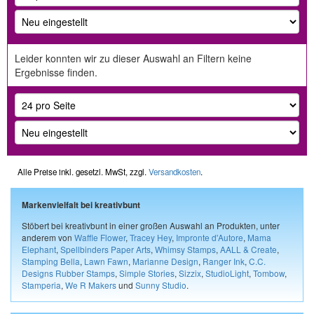
Leider konnten wir zu dieser Auswahl an Filtern keine
Ergebnisse finden.
Alle Preise inkl. gesetzl. MwSt, zzgl.
Versandkosten
.
Markenvielfalt bei kreativbunt
Stöbert bei kreativbunt in einer großen Auswahl an Produkten, unter
anderem von
Waffle Flower
,
Tracey Hey
,
Impronte d'Autore
,
Mama
Elephant
,
Spellbinders Paper Arts
,
Whimsy Stamps
,
AALL & Create
,
Stamping Bella
,
Lawn Fawn
,
Marianne Design
,
Ranger Ink
,
C.C.
Designs Rubber Stamps
,
Simple Stories
,
Sizzix
,
StudioLight
,
Tombow
,
Stamperia
,
We R Makers
und
Sunny Studio
.