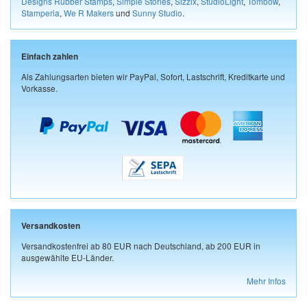
Designs Rubber Stamps
,
Simple Stories
,
Sizzix
,
StudioLight
,
Tombow
,
Stamperia
,
We R Makers
und
Sunny Studio
.
Einfach zahlen
Als Zahlungsarten bieten wir PayPal, Sofort, Lastschrift, Kreditkarte und
Vorkasse.
Versandkosten
Versandkostenfrei ab 80 EUR nach Deutschland, ab 200 EUR in
ausgewählte EU-Länder.
Mehr Infos