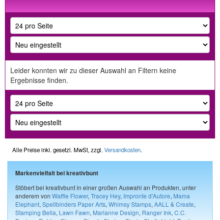
Leider konnten wir zu dieser Auswahl an Filtern keine
Ergebnisse finden.
Alle Preise inkl. gesetzl. MwSt, zzgl.
Versandkosten
.
Markenvielfalt bei kreativbunt
Stöbert bei kreativbunt in einer großen Auswahl an Produkten, unter
anderem von
Waffle Flower
,
Tracey Hey
,
Impronte d'Autore
,
Mama
Elephant
,
Spellbinders Paper Arts
,
Whimsy Stamps
,
AALL & Create
,
Stamping Bella
,
Lawn Fawn
,
Marianne Design
,
Ranger Ink
,
C.C.