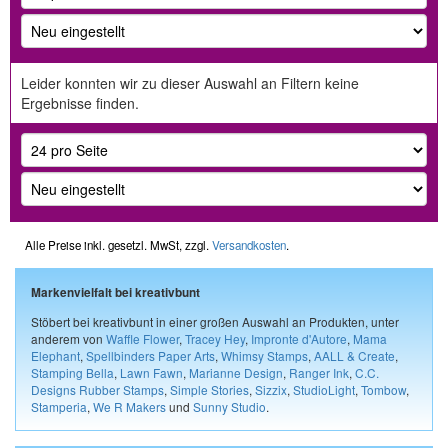
Leider konnten wir zu dieser Auswahl an Filtern keine
Ergebnisse finden.
Alle Preise inkl. gesetzl. MwSt, zzgl.
Versandkosten
.
Markenvielfalt bei kreativbunt
Stöbert bei kreativbunt in einer großen Auswahl an Produkten, unter
anderem von
Waffle Flower
,
Tracey Hey
,
Impronte d'Autore
,
Mama
Elephant
,
Spellbinders Paper Arts
,
Whimsy Stamps
,
AALL & Create
,
Stamping Bella
,
Lawn Fawn
,
Marianne Design
,
Ranger Ink
,
C.C.
Designs Rubber Stamps
,
Simple Stories
,
Sizzix
,
StudioLight
,
Tombow
,
Stamperia
,
We R Makers
und
Sunny Studio
.