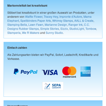
Markenvielfalt bei kreativbunt
Stöbert bei kreativbunt in einer großen Auswahl an Produkten, unter
anderem von
Waffle Flower
,
Tracey Hey
,
Impronte d'Autore
,
Mama
Elephant
,
Spellbinders Paper Arts
,
Whimsy Stamps
,
AALL & Create
,
Stamping Bella
,
Lawn Fawn
,
Marianne Design
,
Ranger Ink
,
C.C.
Designs Rubber Stamps
,
Simple Stories
,
Sizzix
,
StudioLight
,
Tombow
,
Stamperia
,
We R Makers
und
Sunny Studio
.
Einfach zahlen
Als Zahlungsarten bieten wir PayPal, Sofort, Lastschrift, Kreditkarte und
Vorkasse.