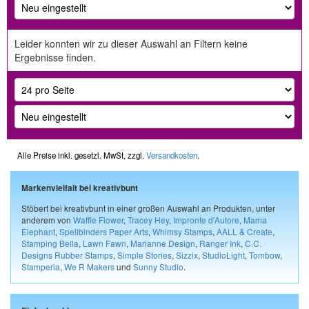
Leider konnten wir zu dieser Auswahl an Filtern keine
Ergebnisse finden.
Alle Preise inkl. gesetzl. MwSt, zzgl.
Versandkosten
.
Markenvielfalt bei kreativbunt
Stöbert bei kreativbunt in einer großen Auswahl an Produkten, unter
anderem von
Waffle Flower
,
Tracey Hey
,
Impronte d'Autore
,
Mama
Elephant
,
Spellbinders Paper Arts
,
Whimsy Stamps
,
AALL & Create
,
Stamping Bella
,
Lawn Fawn
,
Marianne Design
,
Ranger Ink
,
C.C.
Designs Rubber Stamps
,
Simple Stories
,
Sizzix
,
StudioLight
,
Tombow
,
Stamperia
,
We R Makers
und
Sunny Studio
.