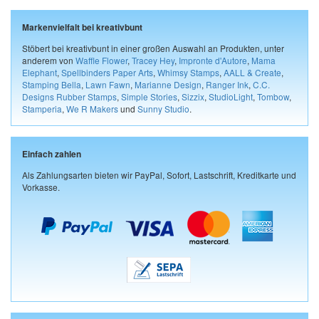
Markenvielfalt bei kreativbunt
Stöbert bei kreativbunt in einer großen Auswahl an Produkten, unter
anderem von
Waffle Flower
,
Tracey Hey
,
Impronte d'Autore
,
Mama
Elephant
,
Spellbinders Paper Arts
,
Whimsy Stamps
,
AALL & Create
,
Stamping Bella
,
Lawn Fawn
,
Marianne Design
,
Ranger Ink
,
C.C.
Designs Rubber Stamps
,
Simple Stories
,
Sizzix
,
StudioLight
,
Tombow
,
Stamperia
,
We R Makers
und
Sunny Studio
.
Einfach zahlen
Als Zahlungsarten bieten wir PayPal, Sofort, Lastschrift, Kreditkarte und
Vorkasse.