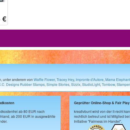
 €
en, unter anderem von
Waffle Flower
,
Tracey Hey
,
Impronte d'Autore
,
Mama Elephan
C.C. Designs Rubber Stamps
,
Simple Stories
,
Sizzix
,
StudioLight
,
Tombow
,
Stamper
ndkosten
Geprüfter Online-Shop & Fair Play
dkostenfrei ab 80 EUR nach
kreativbunt wird von der it-recht kan
hland, ab 200 EUR in ausgewählte
rechtlich betreut und ist Mitglied bei
der.
Initiative "Fairness im Handel".