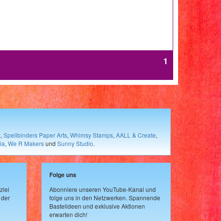
1
t
,
Spellbinders Paper Arts
,
Whimsy Stamps
,
AALL & Create
,
ia
,
We R Makers
und
Sunny Studio
.
Folge uns
zlei
Abonniere unseren YouTube-Kanal und
 der
folge uns in den Netzwerken. Spannende
Bastelideen und exklusive Aktionen
erwarten dich!