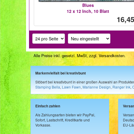
Blues
12 x 12 Inch, 10 Blatt
16,45
Alle Preise inkl. gesetzl. MwSt, zzgl.
Versandkosten
.
Markenvielfalt bei kreativbunt
Stöbert bei kreativbunt in einer großen Auswahl an Produkt
Stamping Bella
,
Lawn Fawn
,
Marianne Design
,
Ranger Ink
,
Einfach zahlen
Versa
Als Zahlungsarten bieten wir PayPal,
Versan
Sofort, Lastschrift, Kreditkarte und
Deutsc
Vorkasse.
EU-Län