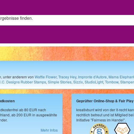
Ergebnisse finden.
en, unter anderem von
Waffle Flower
,
Tracey Hey
,
Impronte d'Autore
,
Mama Elephan
C.C. Designs Rubber Stamps
,
Simple Stories
,
Sizzix
,
StudioLight
,
Tombow
,
Stamper
ndkosten
Geprüfter Online-Shop & Fair Play
dkostenfrei ab 80 EUR nach
kreativbunt wird von der it-recht kan
hland, ab 200 EUR in ausgewählte
rechtlich betreut und ist Mitglied bei
der.
Initiative "Fairness im Handel".
Mehr Infos