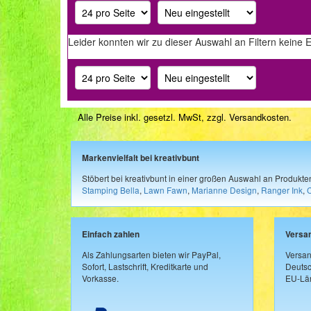
Leider konnten wir zu dieser Auswahl an Filtern keine 
Alle Preise inkl. gesetzl. MwSt, zzgl.
Versandkosten
.
Markenvielfalt bei kreativbunt
Stöbert bei kreativbunt in einer großen Auswahl an Produkt
Stamping Bella
,
Lawn Fawn
,
Marianne Design
,
Ranger Ink
,
Einfach zahlen
Versa
Als Zahlungsarten bieten wir PayPal,
Versan
Sofort, Lastschrift, Kreditkarte und
Deutsc
Vorkasse.
EU-Län