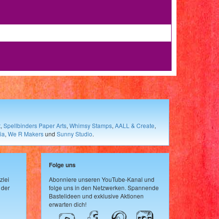
t
,
Spellbinders Paper Arts
,
Whimsy Stamps
,
AALL & Create
,
ia
,
We R Makers
und
Sunny Studio
.
Folge uns
zlei
Abonniere unseren YouTube-Kanal und
 der
folge uns in den Netzwerken. Spannende
Bastelideen und exklusive Aktionen
erwarten dich!