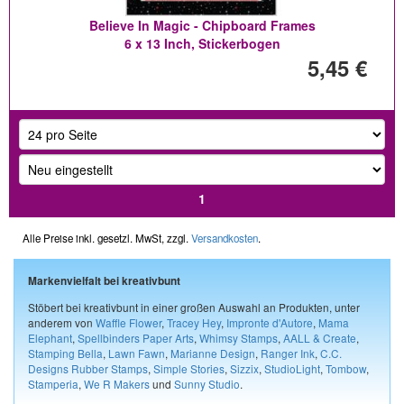
Believe In Magic - Chipboard Frames
6 x 13 Inch, Stickerbogen
5,45 €
1
Alle Preise inkl. gesetzl. MwSt, zzgl.
Versandkosten
.
Markenvielfalt bei kreativbunt
Stöbert bei kreativbunt in einer großen Auswahl an Produkten, unter
anderem von
Waffle Flower
,
Tracey Hey
,
Impronte d'Autore
,
Mama
Elephant
,
Spellbinders Paper Arts
,
Whimsy Stamps
,
AALL & Create
,
Stamping Bella
,
Lawn Fawn
,
Marianne Design
,
Ranger Ink
,
C.C.
Designs Rubber Stamps
,
Simple Stories
,
Sizzix
,
StudioLight
,
Tombow
,
Stamperia
,
We R Makers
und
Sunny Studio
.