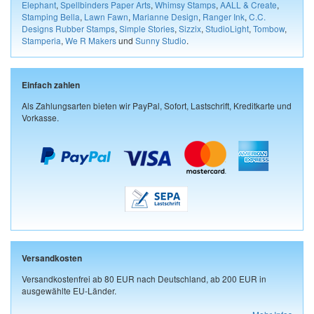
Elephant
,
Spellbinders Paper Arts
,
Whimsy Stamps
,
AALL & Create
,
Stamping Bella
,
Lawn Fawn
,
Marianne Design
,
Ranger Ink
,
C.C.
Designs Rubber Stamps
,
Simple Stories
,
Sizzix
,
StudioLight
,
Tombow
,
Stamperia
,
We R Makers
und
Sunny Studio
.
Einfach zahlen
Als Zahlungsarten bieten wir PayPal, Sofort, Lastschrift, Kreditkarte und
Vorkasse.
Versandkosten
Versandkostenfrei ab 80 EUR nach Deutschland, ab 200 EUR in
ausgewählte EU-Länder.