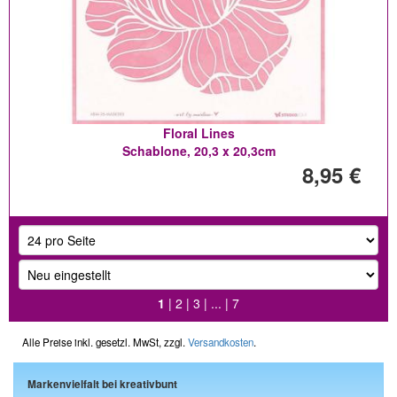
Floral Lines
Schablone, 20,3 x 20,3cm
8,95 €
1
|
2
|
3
| ... |
7
Alle Preise inkl. gesetzl. MwSt, zzgl.
Versandkosten
.
Markenvielfalt bei kreativbunt