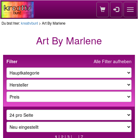
Nav
Du bist hier:
kreativbunt
> Art By Marlene
Art By Marlene
Filter
Alle Filter aufheben
1
|
2
|
3
| ... |
7