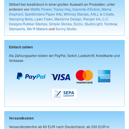
Stöbert bei kreativbunt in einer großen Auswahl an Produkten, unter
anderem von
Waffle Flower
,
Tracey Hey
,
Impronte d'Autore
,
Mama
Elephant
,
Spellbinders Paper Arts
,
Whimsy Stamps
,
AALL & Create
,
Stamping Bella
,
Lawn Fawn
,
Marianne Design
,
Ranger Ink
,
C.C.
Designs Rubber Stamps
,
Simple Stories
,
Sizzix
,
StudioLight
,
Tombow
,
Stamperia
,
We R Makers
und
Sunny Studio
.
Einfach zahlen
Als Zahlungsarten bieten wir PayPal, Sofort, Lastschrift, Kreditkarte und
Vorkasse.
Versandkosten
Versandkostenfrei ab 80 EUR nach Deutschland, ab 200 EUR in