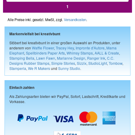
1
Alle Preise inkl. gesetzl. MwSt, zzgl.
Versandkosten
.
Markenvielfalt bei kreativbunt
Stöbert bei kreativbunt in einer großen Auswahl an Produkten, unter
anderem von
Waffle Flower
,
Tracey Hey
,
Impronte d'Autore
,
Mama
Elephant
,
Spellbinders Paper Arts
,
Whimsy Stamps
,
AALL & Create
,
Stamping Bella
,
Lawn Fawn
,
Marianne Design
,
Ranger Ink
,
C.C.
Designs Rubber Stamps
,
Simple Stories
,
Sizzix
,
StudioLight
,
Tombow
,
Stamperia
,
We R Makers
und
Sunny Studio
.
Einfach zahlen
Als Zahlungsarten bieten wir PayPal, Sofort, Lastschrift, Kreditkarte und
Vorkasse.