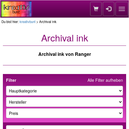
Nav
Du bist hier:
kreativbunt
> Archival ink
Archival ink
Archival ink von Ranger
Filter
Alle Filter aufheben