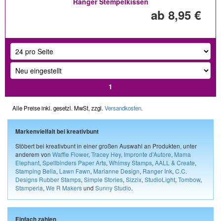
Ranger Stempelkissen
ab 8,95 €
1
Alle Preise inkl. gesetzl. MwSt, zzgl.
Versandkosten
.
Markenvielfalt bei kreativbunt
Stöbert bei kreativbunt in einer großen Auswahl an Produkten, unter
anderem von
Waffle Flower
,
Tracey Hey
,
Impronte d'Autore
,
Mama
Elephant
,
Spellbinders Paper Arts
,
Whimsy Stamps
,
AALL & Create
,
Stamping Bella
,
Lawn Fawn
,
Marianne Design
,
Ranger Ink
,
C.C.
Designs Rubber Stamps
,
Simple Stories
,
Sizzix
,
StudioLight
,
Tombow
,
Stamperia
,
We R Makers
und
Sunny Studio
.
Einfach zahlen