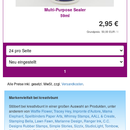
Multi-Purpose Sealer
59ml
2,95 €
Grundpreis: 50,00 EUR / l
1
Alle Preise inkl. gesetzl. MwSt, zzgl.
Versandkosten
.
Markenvielfalt bei kreativbunt
Stöbert bei kreativbunt in einer großen Auswahl an Produkten, unter
anderem von
Waffle Flower
,
Tracey Hey
,
Impronte d'Autore
,
Mama
Elephant
,
Spellbinders Paper Arts
,
Whimsy Stamps
,
AALL & Create
,
Stamping Bella
,
Lawn Fawn
,
Marianne Design
,
Ranger Ink
,
C.C.
Designs Rubber Stamps
,
Simple Stories
,
Sizzix
,
StudioLight
,
Tombow
,