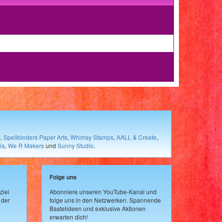
t
,
Spellbinders Paper Arts
,
Whimsy Stamps
,
AALL & Create
,
ia
,
We R Makers
und
Sunny Studio
.
Folge uns
zlei
Abonniere unseren YouTube-Kanal und
 der
folge uns in den Netzwerken. Spannende
Bastelideen und exklusive Aktionen
erwarten dich!