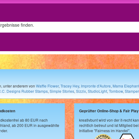
Ergebnisse finden.
en, unter anderem von
Waffle Flower
,
Tracey Hey
,
Impronte d'Autore
,
Mama Elephan
C.C. Designs Rubber Stamps
,
Simple Stories
,
Sizzix
,
StudioLight
,
Tombow
,
Stamper
ndkosten
Geprüfter Online-Shop & Fair Play
dkostenfrei ab 80 EUR nach
kreativbunt wird von der it-recht kan
hland, ab 200 EUR in ausgewählte
rechtlich betreut und ist Mitglied bei
der.
Initiative "Fairness im Handel".