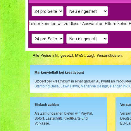
Leider konnten wir zu dieser Auswahl an Filtern keine 
Alle Preise inkl. gesetzl. MwSt, zzgl.
Versandkosten
.
Markenvielfalt bei kreativbunt
Stöbert bei kreativbunt in einer großen Auswahl an Produkt
Stamping Bella
,
Lawn Fawn
,
Marianne Design
,
Ranger Ink
,
Einfach zahlen
Versa
Als Zahlungsarten bieten wir PayPal,
Versan
Sofort, Lastschrift, Kreditkarte und
Deutsc
Vorkasse.
EU-Län