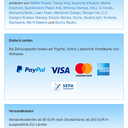
anderem von
Waffle Flower
,
Tracey Hey
,
Impronte d'Autore
,
Mama
Elephant
,
Spellbinders Paper Arts
,
Whimsy Stamps
,
AALL & Create
,
Stamping Bella
,
Lawn Fawn
,
Marianne Design
,
Ranger Ink
,
C.C.
Designs Rubber Stamps
,
Simple Stories
,
Sizzix
,
StudioLight
,
Tombow
,
Stamperia
,
We R Makers
und
Sunny Studio
.
Einfach zahlen
Als Zahlungsarten bieten wir PayPal, Sofort, Lastschrift, Kreditkarte und
Vorkasse.
Versandkosten
Versandkostenfrei ab 80 EUR nach Deutschland, ab 200 EUR in
ausgewählte EU-Länder.