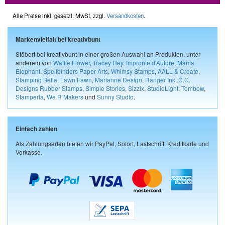
Alle Preise inkl. gesetzl. MwSt, zzgl.
Versandkosten
.
Markenvielfalt bei kreativbunt
Stöbert bei kreativbunt in einer großen Auswahl an Produkten, unter
anderem von
Waffle Flower
,
Tracey Hey
,
Impronte d'Autore
,
Mama
Elephant
,
Spellbinders Paper Arts
,
Whimsy Stamps
,
AALL & Create
,
Stamping Bella
,
Lawn Fawn
,
Marianne Design
,
Ranger Ink
,
C.C.
Designs Rubber Stamps
,
Simple Stories
,
Sizzix
,
StudioLight
,
Tombow
,
Stamperia
,
We R Makers
und
Sunny Studio
.
Einfach zahlen
Als Zahlungsarten bieten wir PayPal, Sofort, Lastschrift, Kreditkarte und
Vorkasse.