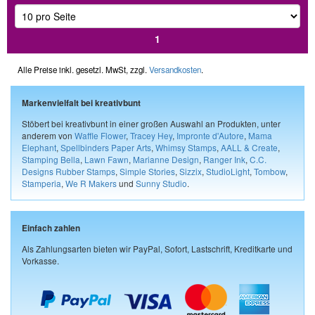
1
Alle Preise inkl. gesetzl. MwSt, zzgl.
Versandkosten
.
Markenvielfalt bei kreativbunt
Stöbert bei kreativbunt in einer großen Auswahl an Produkten, unter
anderem von
Waffle Flower
,
Tracey Hey
,
Impronte d'Autore
,
Mama
Elephant
,
Spellbinders Paper Arts
,
Whimsy Stamps
,
AALL & Create
,
Stamping Bella
,
Lawn Fawn
,
Marianne Design
,
Ranger Ink
,
C.C.
Designs Rubber Stamps
,
Simple Stories
,
Sizzix
,
StudioLight
,
Tombow
,
Stamperia
,
We R Makers
und
Sunny Studio
.
Einfach zahlen
Als Zahlungsarten bieten wir PayPal, Sofort, Lastschrift, Kreditkarte und
Vorkasse.