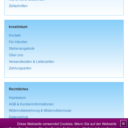
Zeitschriften
kreativbunt
Kontakt
Für Händler
Stellenangebote
Über uns
Versandkosten & Lieferzeiten
Zahlungsarten
Rechtliches
Impressum
AGB & Kundeninformationen
Widerrufsbelehrung & Widerrufsformular
Datenschutz
Diese Webseite verwendet Cookies. Wenn Sie auf der Webseite
✖
Vertrag widerrufen