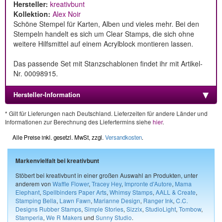
Hersteller:
kreativbunt
Kollektion:
Alex Noir
Schöne Stempel für Karten, Alben und vieles mehr. Bei den
Stempeln handelt es sich um Clear Stamps, die sich ohne
weitere Hilfsmittel auf einem Acrylblock montieren lassen.
Das passende Set mit Stanzschablonen findet ihr mit Artikel-
Nr. 00098915.
Hersteller-Information
* Gilt für Lieferungen nach Deutschland. Lieferzeiten für andere Länder und
Informationen zur Berechnung des Liefertermins siehe
hier
.
Alle Preise inkl. gesetzl. MwSt, zzgl.
Versandkosten
.
Markenvielfalt bei kreativbunt
Stöbert bei kreativbunt in einer großen Auswahl an Produkten, unter
anderem von
Waffle Flower
,
Tracey Hey
,
Impronte d'Autore
,
Mama
Elephant
,
Spellbinders Paper Arts
,
Whimsy Stamps
,
AALL & Create
,
Stamping Bella
,
Lawn Fawn
,
Marianne Design
,
Ranger Ink
,
C.C.
Designs Rubber Stamps
,
Simple Stories
,
Sizzix
,
StudioLight
,
Tombow
,
Stamperia
,
We R Makers
und
Sunny Studio
.