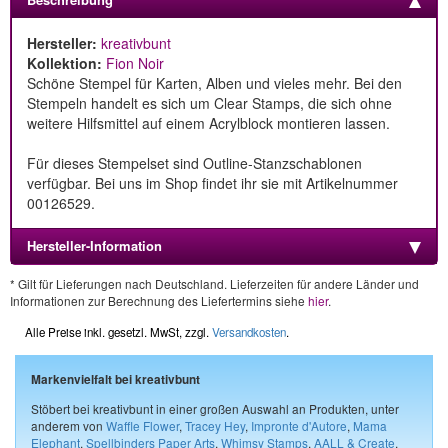
Hersteller:
kreativbunt
Kollektion:
Fion Noir
Schöne Stempel für Karten, Alben und vieles mehr. Bei den
Stempeln handelt es sich um Clear Stamps, die sich ohne
weitere Hilfsmittel auf einem Acrylblock montieren lassen.
Für dieses Stempelset sind Outline-Stanzschablonen
verfügbar. Bei uns im Shop findet ihr sie mit Artikelnummer
00126529.
Hersteller-Information
* Gilt für Lieferungen nach Deutschland. Lieferzeiten für andere Länder und
Informationen zur Berechnung des Liefertermins siehe
hier
.
Alle Preise inkl. gesetzl. MwSt, zzgl.
Versandkosten
.
Markenvielfalt bei kreativbunt
Stöbert bei kreativbunt in einer großen Auswahl an Produkten, unter
anderem von
Waffle Flower
,
Tracey Hey
,
Impronte d'Autore
,
Mama
Elephant
,
Spellbinders Paper Arts
,
Whimsy Stamps
,
AALL & Create
,