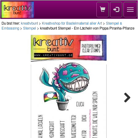
Nav
Du bist hier:
kreativbunt
>
Kreativshop für Bastelmaterial aller Art
>
Stempel &
Embossing
>
Stempel
> kreativbunt Stempel - Ein Lächeln von Pippa Piranha-Pflanze
Next