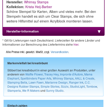
Hersteller:
Whimsy Stamps
Kollektion:
Krista Heij-Barber
Schöne Stempel für Karten, Alben und vieles mehr. Bei den
Stempeln handelt es sich um Clear Stamps, die sich ohne
weitere Hilfsmittel auf einem Acrylblock montieren lassen.
Hersteller-Information
* Gilt für Lieferungen nach Deutschland. Lieferzeiten für andere Länder und
Informationen zur Berechnung des Liefertermins siehe
hier
.
Alle Preise inkl. gesetzl. MwSt, zzgl.
Versandkosten
.
Markenvielfalt bei kreativbunt
Stöbert bei kreativbunt in einer großen Auswahl an Produkten, unter
anderem von
Waffle Flower
,
Tracey Hey
,
Impronte d'Autore
,
Mama
Elephant
,
Spellbinders Paper Arts
,
Whimsy Stamps
,
AALL & Create
,
Stamping Bella
,
Lawn Fawn
,
Marianne Design
,
Ranger Ink
,
C.C.
Designs Rubber Stamps
,
Simple Stories
,
Sizzix
,
StudioLight
,
Tombow
,
Stamperia
,
We R Makers
und
Sunny Studio
.
Einfach zahlen