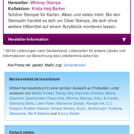
Hersteller:
Whimsy Stamps
Kollektion:
Krista Heij-Barber
Schöne Stempel für Karten, Alben und vieles mehr. Bei den
Stempeln handelt es sich um Clear Stamps, die sich ohne
weitere Hilfsmittel auf einem Acrylblock montieren lassen.
Hersteller-Information
* Gilt für Lieferungen nach Deutschland. Lieferzeiten für andere Länder und
Informationen zur Berechnung des Liefertermins siehe
hier
.
Alle Preise inkl. gesetzl. MwSt, zzgl.
Versandkosten
.
Markenvielfalt bei kreativbunt
Stöbert bei kreativbunt in einer großen Auswahl an Produkten, unter
anderem von
Waffle Flower
,
Tracey Hey
,
Impronte d'Autore
,
Mama
Elephant
,
Spellbinders Paper Arts
,
Whimsy Stamps
,
AALL & Create
,
Stamping Bella
,
Lawn Fawn
,
Marianne Design
,
Ranger Ink
,
C.C.
Designs Rubber Stamps
,
Simple Stories
,
Sizzix
,
StudioLight
,
Tombow
,
Stamperia
,
We R Makers
und
Sunny Studio
.
Einfach zahlen