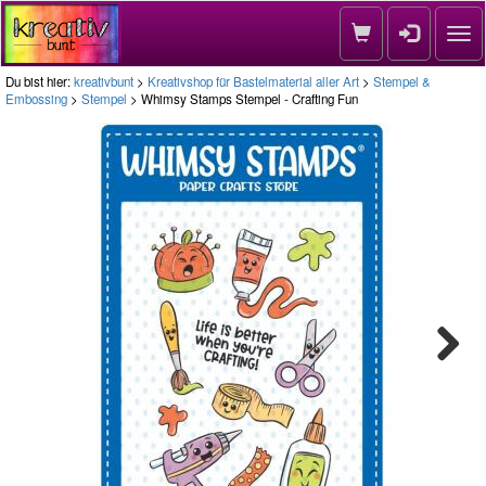
Nav
Du bist hier:
kreativbunt
>
Kreativshop für Bastelmaterial aller Art
>
Stempel &
Embossing
>
Stempel
> Whimsy Stamps Stempel - Crafting Fun
Next