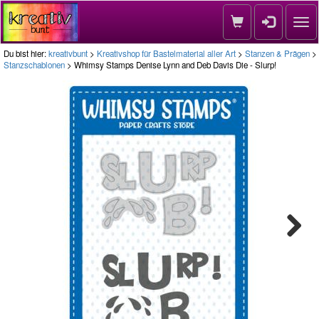
Nav
Du bist hier:
kreativbunt
>
Kreativshop für Bastelmaterial aller Art
>
Stanzen & Prägen
>
Stanzschablonen
> Whimsy Stamps Denise Lynn and Deb Davis Die - Slurp!
Next