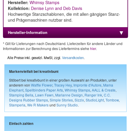
Hersteller:
Whimsy Stamps
Kollektion:
Denise Lynn and Deb Davis
Hochwertige Stanzschablonen, die mit allen gängigen Stanz-
und Prägemaschinen nutzbar sind.
Hersteller-Information
* Gilt für Lieferungen nach Deutschland. Lieferzeiten für andere Länder und
Informationen zur Berechnung des Liefertermins siehe
hier
.
Alle Preise inkl. gesetzl. MwSt, zzgl.
Versandkosten
.
Markenvielfalt bei kreativbunt
Stöbert bei kreativbunt in einer großen Auswahl an Produkten, unter
anderem von
Waffle Flower
,
Tracey Hey
,
Impronte d'Autore
,
Mama
Elephant
,
Spellbinders Paper Arts
,
Whimsy Stamps
,
AALL & Create
,
Stamping Bella
,
Lawn Fawn
,
Marianne Design
,
Ranger Ink
,
C.C.
Designs Rubber Stamps
,
Simple Stories
,
Sizzix
,
StudioLight
,
Tombow
,
Stamperia
,
We R Makers
und
Sunny Studio
.
Einfach zahlen