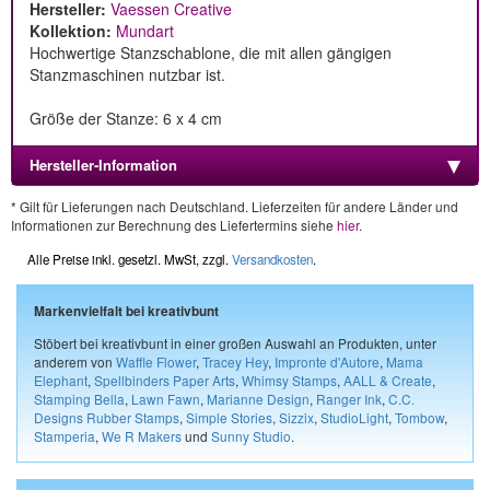
Hersteller:
Vaessen Creative
Kollektion:
Mundart
Hochwertige Stanzschablone, die mit allen gängigen
Stanzmaschinen nutzbar ist.
Größe der Stanze: 6 x 4 cm
Hersteller-Information
* Gilt für Lieferungen nach Deutschland. Lieferzeiten für andere Länder und
Informationen zur Berechnung des Liefertermins siehe
hier
.
Alle Preise inkl. gesetzl. MwSt, zzgl.
Versandkosten
.
Markenvielfalt bei kreativbunt
Stöbert bei kreativbunt in einer großen Auswahl an Produkten, unter
anderem von
Waffle Flower
,
Tracey Hey
,
Impronte d'Autore
,
Mama
Elephant
,
Spellbinders Paper Arts
,
Whimsy Stamps
,
AALL & Create
,
Stamping Bella
,
Lawn Fawn
,
Marianne Design
,
Ranger Ink
,
C.C.
Designs Rubber Stamps
,
Simple Stories
,
Sizzix
,
StudioLight
,
Tombow
,
Stamperia
,
We R Makers
und
Sunny Studio
.