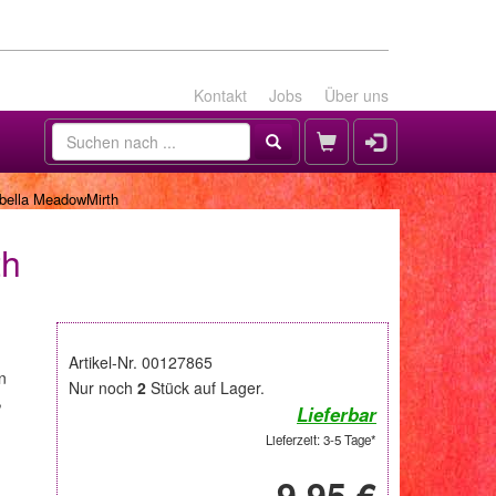
Kontakt
Jobs
Über uns
bella MeadowMirth
th
Artikel-Nr. 00127865
n
Nur noch
2
Stück auf Lager.
,
Lieferbar
Lieferzeit: 3-5 Tage*
9,95 €