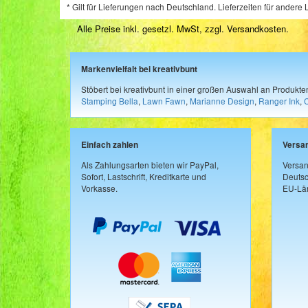
* Gilt für Lieferungen nach Deutschland. Lieferzeiten für ander
Alle Preise inkl. gesetzl. MwSt, zzgl.
Versandkosten
.
Markenvielfalt bei kreativbunt
Stöbert bei kreativbunt in einer großen Auswahl an Produkt
Stamping Bella
,
Lawn Fawn
,
Marianne Design
,
Ranger Ink
,
Einfach zahlen
Versa
Als Zahlungsarten bieten wir PayPal,
Versan
Sofort, Lastschrift, Kreditkarte und
Deutsc
Vorkasse.
EU-Län