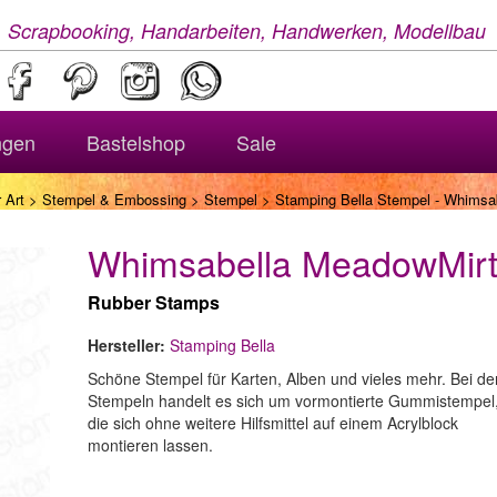
, Scrapbooking, Handarbeiten, Handwerken, Modellbau
ngen
Bastelshop
Sale
 Art
>
Stempel & Embossing
>
Stempel
> Stamping Bella Stempel - Whimsa
Whimsabella MeadowMir
Rubber Stamps
Hersteller:
Stamping Bella
Schöne Stempel für Karten, Alben und vieles mehr. Bei de
Stempeln handelt es sich um vormontierte Gummistempel
die sich ohne weitere Hilfsmittel auf einem Acrylblock
montieren lassen.