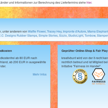
e Länder und Informationen zur Berechnung des Liefertermins siehe
hier
.
en, unter anderem von
Waffle Flower
,
Tracey Hey
,
Impronte d'Autore
,
Mama Elephan
C.C. Designs Rubber Stamps
,
Simple Stories
,
Sizzix
,
StudioLight
,
Tombow
,
Stamper
ndkosten
Geprüfter Online-Shop & Fair Play
dkostenfrei ab 80 EUR nach
kreativbunt wird von der it-recht kan
hland, ab 200 EUR in ausgewählte
rechtlich betreut und ist Mitglied bei
der.
Initiative "Fairness im Handel".
Mehr Infos