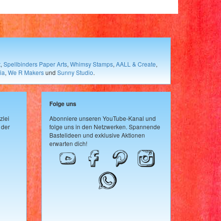
t
,
Spellbinders Paper Arts
,
Whimsy Stamps
,
AALL & Create
,
ia
,
We R Makers
und
Sunny Studio
.
Folge uns
zlei
Abonniere unseren YouTube-Kanal und
 der
folge uns in den Netzwerken. Spannende
Bastelideen und exklusive Aktionen
erwarten dich!