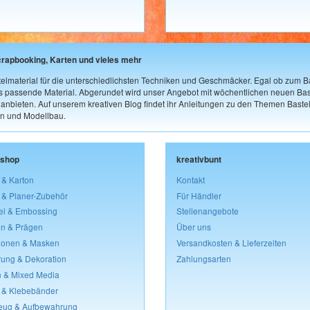
crapbooking, Karten und vieles mehr
elmaterial für die unterschiedlichsten Techniken und Geschmäcker. Egal ob zum Ba
as passende Material. Abgerundet wird unser Angebot mit wöchentlichen neuen Bast
nbieten. Auf unserem kreativen Blog findet ihr Anleitungen zu den Themen Bastel
n und Modellbau.
lshop
kreativbunt
 & Karton
Kontakt
 & Planer-Zubehör
Für Händler
el & Embossing
Stellenangebote
n & Prägen
Über uns
lonen & Masken
Versandkosten & Lieferzeiten
rung & Dekoration
Zahlungsarten
 & Mixed Media
 & Klebebänder
eug & Aufbewahrung