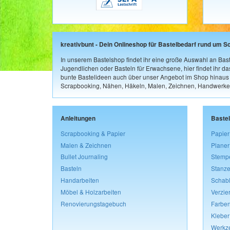
kreativbunt - Dein Onlineshop für Bastelbedarf rund um S
In unserem Bastelshop findet ihr eine große Auswahl an Bast
Jugendlichen oder Basteln für Erwachsene, hier findet ihr d
bunte Bastelideen auch über unser Angebot im Shop hinaus a
Scrapbooking, Nähen, Häkeln, Malen, Zeichnen, Handwerke
Anleitungen
Baste
Scrapbooking & Papier
Papier
Malen & Zeichnen
Planer
Bullet Journaling
Stemp
Basteln
Stanze
Handarbeiten
Schab
Möbel & Holzarbeiten
Verzie
Renovierungstagebuch
Farben
Kleber
Werkz