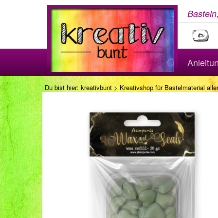
Basteln
Anleitu
Du bist hier:
kreativbunt
>
Kreativshop für Bastelmaterial aller