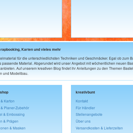
crapbooking, Karten und vieles mehr
elmaterial für die unterschiedlichsten Techniken und Geschmäcker. Egal ob zum Ba
as passende Material. Abgerundet wird unser Angebot mit wöchentlichen neuen Bast
nbieten. Auf unserem kreativen Blog findet ihr Anleitungen zu den Themen Bastel
n und Modellbau.
lshop
kreativbunt
 & Karton
Kontakt
 & Planer-Zubehör
Für Händler
el & Embossing
Stellenangebote
n & Prägen
Über uns
lonen & Masken
Versandkosten & Lieferzeiten