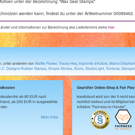
Motiven unter der Bezeichnung "Wax Seal Stamps".
chmolzen werden kann, findest du unter der Artikelnummer 00089462.
e Länder und Informationen zur Berechnung des Liefertermins siehe
hier
.
en, unter anderem von
Waffle Flower
,
Tracey Hey
,
Impronte d'Autore
,
Mama Elephan
C.C. Designs Rubber Stamps
,
Simple Stories
,
Sizzix
,
StudioLight
,
Tombow
,
Stamper
ndkosten
Geprüfter Online-Shop & Fair Play
dkostenfrei ab 80 EUR nach
kreativbunt wird von der it-recht kan
hland, ab 200 EUR in ausgewählte
rechtlich betreut und ist Mitglied bei
der.
Initiative "Fairness im Handel".
Mehr Infos