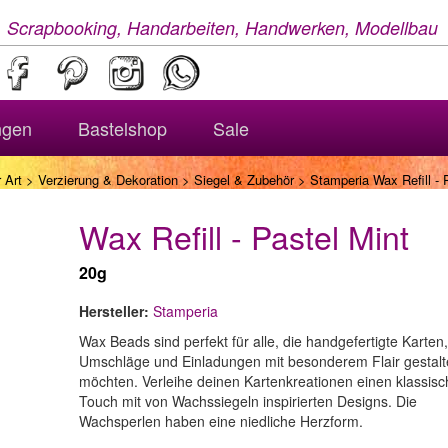
, Scrapbooking, Handarbeiten, Handwerken, Modellbau
ngen
Bastelshop
Sale
 Art
>
Verzierung & Dekoration
>
Siegel & Zubehör
> Stamperia Wax Refill - 
Wax Refill - Pastel Mint
20g
Hersteller:
Stamperia
Wax Beads sind perfekt für alle, die handgefertigte Karten,
Umschläge und Einladungen mit besonderem Flair gestal
möchten. Verleihe deinen Kartenkreationen einen klassis
Touch mit von Wachssiegeln inspirierten Designs. Die
Wachsperlen haben eine niedliche Herzform.