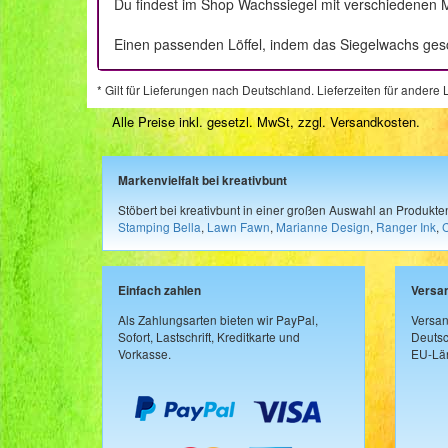
Du findest im Shop Wachssiegel mit verschiedenen 
Einen passenden Löffel, indem das Siegelwachs ges
* Gilt für Lieferungen nach Deutschland. Lieferzeiten für ander
Alle Preise inkl. gesetzl. MwSt, zzgl.
Versandkosten
.
Markenvielfalt bei kreativbunt
Stöbert bei kreativbunt in einer großen Auswahl an Produkt
Stamping Bella
,
Lawn Fawn
,
Marianne Design
,
Ranger Ink
,
Einfach zahlen
Versa
Als Zahlungsarten bieten wir PayPal,
Versan
Sofort, Lastschrift, Kreditkarte und
Deutsc
Vorkasse.
EU-Län