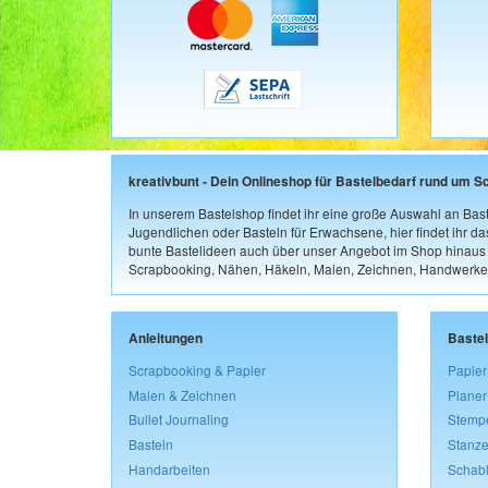
kreativbunt - Dein Onlineshop für Bastelbedarf rund um S
In unserem Bastelshop findet ihr eine große Auswahl an Bast
Jugendlichen oder Basteln für Erwachsene, hier findet ihr d
bunte Bastelideen auch über unser Angebot im Shop hinaus a
Scrapbooking, Nähen, Häkeln, Malen, Zeichnen, Handwerke
Anleitungen
Baste
Scrapbooking & Papier
Papier
Malen & Zeichnen
Planer
Bullet Journaling
Stemp
Basteln
Stanze
Handarbeiten
Schab