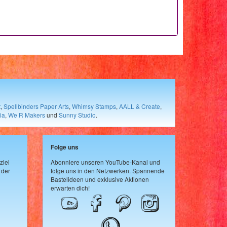
t
,
Spellbinders Paper Arts
,
Whimsy Stamps
,
AALL & Create
,
ia
,
We R Makers
und
Sunny Studio
.
Folge uns
zlei
Abonniere unseren YouTube-Kanal und
 der
folge uns in den Netzwerken. Spannende
Bastelideen und exklusive Aktionen
erwarten dich!